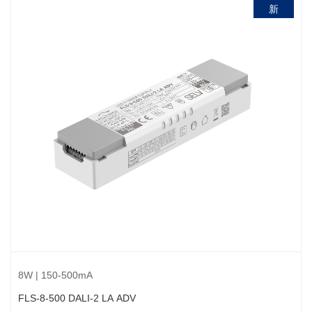
新
8W | 150-500mA
FLS-8-500 DALI-2 LA ADV