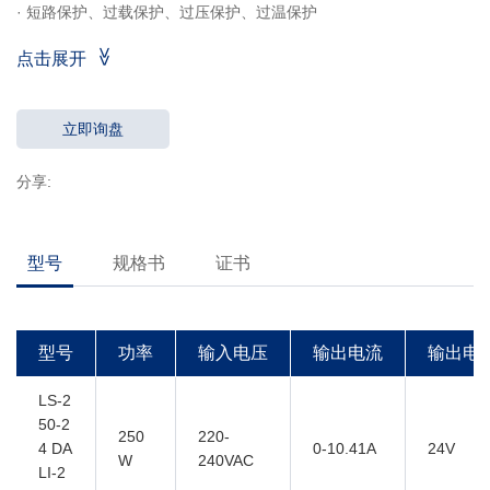
· 短路保护、过载保护、过压保护、过温保护
·DALI调光，PUSH调光，走廊模式
点击展开
·DALI协议251,252,253
·调光范围：1％-100％
·效率> 91％
立即询盘
·高功率因数
分享:
·5年质保
·Ta，Tc：45°C/ 85°C
型号
规格书
证书
型号
功率
输入电压
输出电流
输出电
LS-2
50-2
250
220-
4 DA
0-10.41A
24V
W
240VAC
LI-2