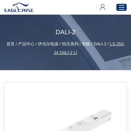
DALI-2
首页
首页
/
产品中心
/
伊戈尔电源
/
恒压系列
/
智能
/
DALI-2
/
LS-250-
产品中心
24 DALI-2 LI
新闻中心
下载中心
关于伊戈尔