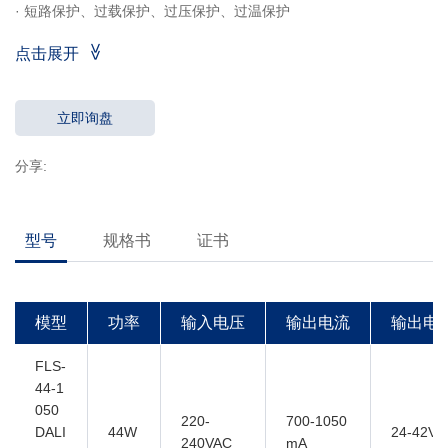
· 短路保护、过载保护、过压保护、过温保护
· DALI调光，PUSH调光，走廊模式
点击展开
· 支持DALI协议251、252及253
· 调光范围1％-100％
· 通过拨码调节输出电流，16档电流可调
立即询盘
· 效率> 89％；功率因数＞ 0.97
分享:
· 支持应急照明
· 5年质保
· Ta, Tc：45°C/ 85°C
型号
规格书
证书
模型
功率
输入电压
输出电流
输出电
FLS-
44-1
050
220-
700-1050
DALI
44W
24-42V
240VAC
mA