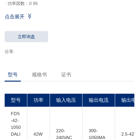
· 功率因数：0.95
·
效率：89％
点击展开
· 通过拨码调节输出电流
· 支持DALI协议251、252及253
· 支持应急照明
立即询盘
·
EOFI = 100％
分享:
· 5年质保
型号
规格书
证书
型号
功率
输入电压
输出电流
输出电
FDS
-42-
1050
220-
300-
DALI
42W
2.5-42V
240VAC
1050MA