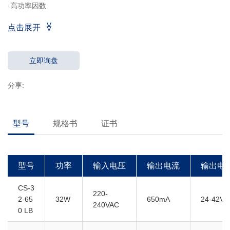
·高功率因数
·效率：≥89％
点击展开
·5年质保
·IP20
立即询盘
分享:
型号
规格书
证书
型号
功率
输入电压
输出电流
输出电
CS-3
220-
2-65
32W
650mA
24-42V
240VAC
0 LB