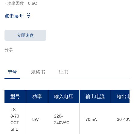
·
功率因数：0.6C
·
效率：≥78％@70-80mA
点击展开
≥80％@≥100mA
·
5年质保
·IP20
立即询盘
分享:
型号
规格书
证书
型号
功率
输入电压
输出电流
输出电
LS-
8-70
220-
8W
70mA
30-40V
CCT
240VAC
SI E