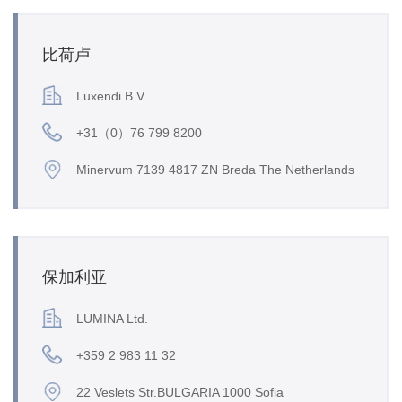
比荷卢
Luxendi B.V.
+31（0）76 799 8200
Minervum 7139 4817 ZN Breda The Netherlands
保加利亚
LUMINA Ltd.
+359 2 983 11 32
22 Veslets Str.BULGARIA 1000 Sofia