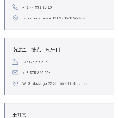
+41 44 931 10 10
Binzackerstrasse 33 CH-8620 Wetzikon
南波兰，捷克，匈牙利
ALSC Sp z o. o.
+48 575 240 004
W. Grabskiego 22 St., 55-011 Siechnice
土耳其