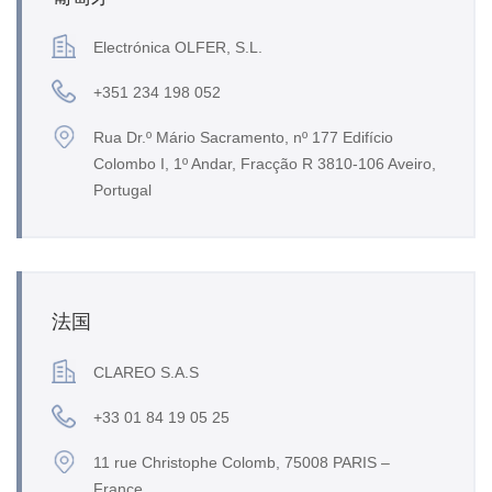
Electrónica OLFER, S.L.
+351 234 198 052
Rua Dr.º Mário Sacramento, nº 177 Edifício
Colombo I, 1º Andar, Fracção R 3810-106 Aveiro,
Portugal
法国
CLAREO S.A.S
+33 01 84 19 05 25
11 rue Christophe Colomb, 75008 PARIS –
France