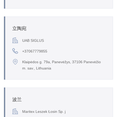
立陶宛
UAB SIGLUS
+37067779855
Klaipėdos g. 79a, Panevėžys, 37106 Panevėžio
m. sav., Lithuania
波兰
Maritex Leszek Łosin Sp. j