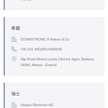
希腊
COSMOTRONIC A.Palivos & Co
+30 210 3452201/3469035
Slip Road Athens-Lamia 23rd km Agios Stefanos
14565, Athens –Greece
瑞士
Simpex Electronic AG