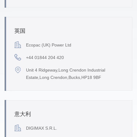
英国
Ecopac (UK) Power Ltd
+44 01844 204 420
Unit 4 Ridgeway,Long Crendon Industrial
Estate,Long Crendon,Bucks,HP18 9BF
意大利
DIGIMAX S.R.L.