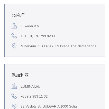
比荷卢
Luxendi B.V.
+31（0）76 799 8200
Minervum 7139 4817 ZN Breda The Netherlands
保加利亚
LUMINA Ltd.
+359 2 983 11 32
22 Veslets Str.BULGARIA 1000 Sofia