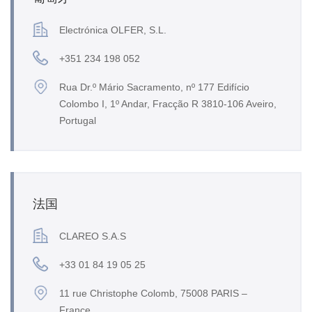
Electrónica OLFER, S.L.
+351 234 198 052
Rua Dr.º Mário Sacramento, nº 177 Edifício
Colombo I, 1º Andar, Fracção R 3810-106 Aveiro,
Portugal
法国
CLAREO S.A.S
+33 01 84 19 05 25
11 rue Christophe Colomb, 75008 PARIS –
France