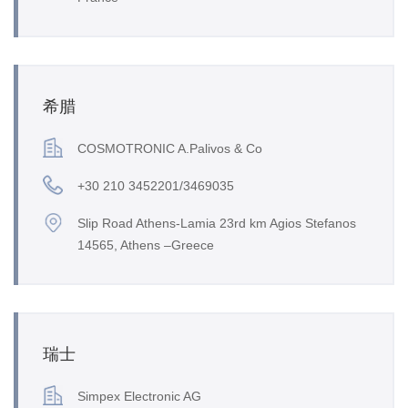
希腊
COSMOTRONIC A.Palivos & Co
+30 210 3452201/3469035
Slip Road Athens-Lamia 23rd km Agios Stefanos
14565, Athens –Greece
瑞士
Simpex Electronic AG