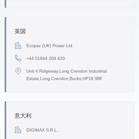
英国
Ecopac (UK) Power Ltd
+44 01844 204 420
Unit 4 Ridgeway,Long Crendon Industrial
Estate,Long Crendon,Bucks,HP18 9BF
意大利
DIGIMAX S.R.L.