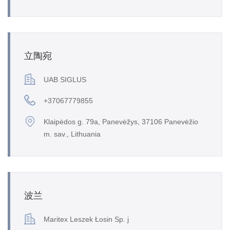
立陶宛
UAB SIGLUS
+37067779855
Klaipėdos g. 79a, Panevėžys, 37106 Panevėžio
m. sav., Lithuania
波兰
Maritex Leszek Łosin Sp. j