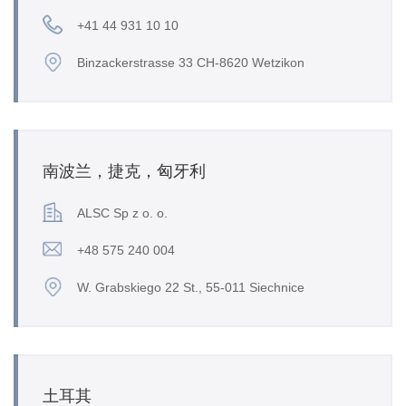
+41 44 931 10 10
Binzackerstrasse 33 CH-8620 Wetzikon
南波兰，捷克，匈牙利
ALSC Sp z o. o.
+48 575 240 004
W. Grabskiego 22 St., 55-011 Siechnice
土耳其