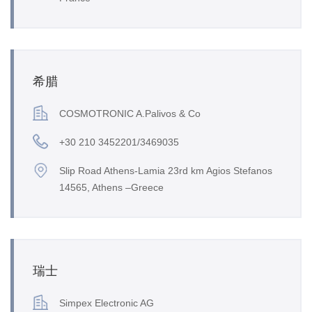
希腊
COSMOTRONIC A.Palivos & Co
+30 210 3452201/3469035
Slip Road Athens-Lamia 23rd km Agios Stefanos
14565, Athens –Greece
瑞士
Simpex Electronic AG