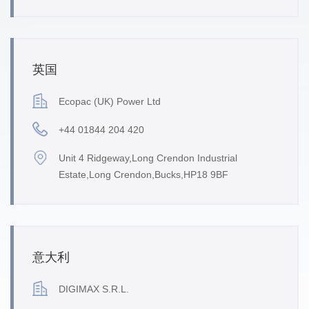
英国
Ecopac (UK) Power Ltd
+44 01844 204 420
Unit 4 Ridgeway,Long Crendon Industrial
Estate,Long Crendon,Bucks,HP18 9BF
意大利
DIGIMAX S.R.L.