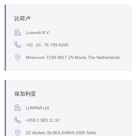
比荷卢
Luxendi B.V.
+31（0）76 799 8200
Minervum 7139 4817 ZN Breda The Netherlands
保加利亚
LUMINA Ltd.
+359 2 983 11 32
22 Veslets Str.BULGARIA 1000 Sofia