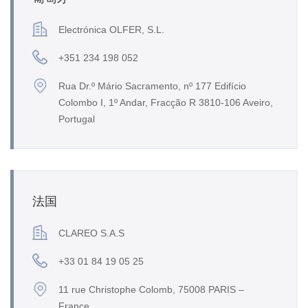
Electrónica OLFER, S.L.
+351 234 198 052
Rua Dr.º Mário Sacramento, nº 177 Edifício
Colombo I, 1º Andar, Fracção R 3810-106 Aveiro,
Portugal
法国
CLAREO S.A.S
+33 01 84 19 05 25
11 rue Christophe Colomb, 75008 PARIS –
France