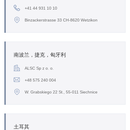
+41 44 931 10 10
Binzackerstrasse 33 CH-8620 Wetzikon
南波兰，捷克，匈牙利
ALSC Sp z o. o.
+48 575 240 004
W. Grabskiego 22 St., 55-011 Siechnice
土耳其