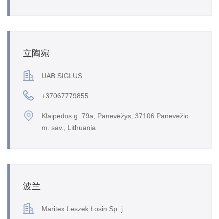
立陶宛
UAB SIGLUS
+37067779855
Klaipėdos g. 79a, Panevėžys, 37106 Panevėžio
m. sav., Lithuania
波兰
Maritex Leszek Łosin Sp. j