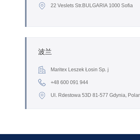
22 Veslets Str.BULGARIA 1000 Sofia
波兰
Maritex Leszek Łosin Sp. j
+48 600 091 944
Ul. Rdestowa 53D 81-577 Gdynia, Pola