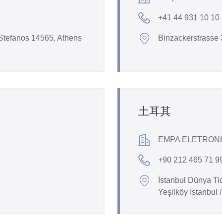
+41 44 931 10 10
Stefanos 14565, Athens
Binzackerstrasse
土耳其
EMPA ELETRON
+90 212 465 71 9
İstanbul Dünya Ti
Yeşilköy İstanbul