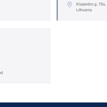
Klaipėdos g. 79a,
Lithuania
nd