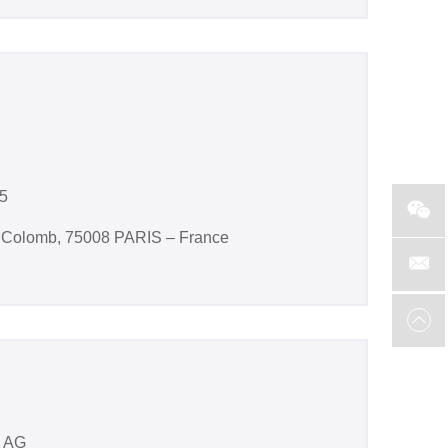
25
e Colomb, 75008 PARIS – France
c AG