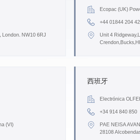
Ecopac (UK) Powe
+44 01844 204 4
d, London. NW10 6RJ
Unit 4 Ridgeway,L
Crendon,Bucks,H
西班牙
Electrónica OLFER
+34 914 840 850
na (VI)
PAE NEISA AVANCE
28108 Alcobendas