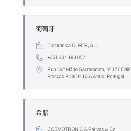
葡萄牙
Electrónica OLFER, S.L.
+351 234 198 052
Rua Dr.º Mário Sacramento, nº 177 Edifí
Fracção R 3810-106 Aveiro, Portugal
希腊
COSMOTRONIC A.Palivos & Co