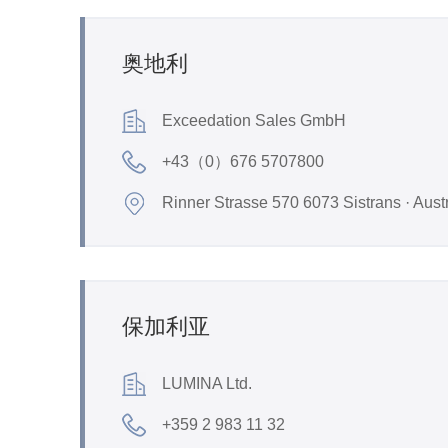
奥地利
Exceedation Sales GmbH
+43（0）676 5707800
Rinner Strasse 570 6073 Sistrans · Aust
保加利亚
LUMINA Ltd.
+359 2 983 11 32