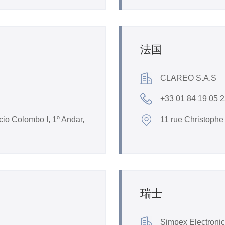
法国
CLAREO S.A.S
+33 01 84 19 05 
cio Colombo I, 1º Andar,
11 rue Christoph
瑞士
Simpex Electroni