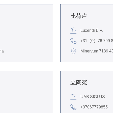
比荷卢
Luxendi B.V.
+31（0）76 799 
ria
Minervum 7139 48
立陶宛
UAB SIGLUS
+37067779855