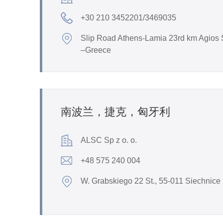
+30 210 3452201/3469035
Slip Road Athens-Lamia 23rd km Agios 
–Greece
南波兰，捷克，匈牙利
ALSC Sp z o. o.
+48 575 240 004
W. Grabskiego 22 St., 55-011 Siechnice