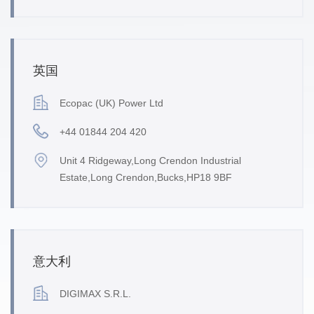
英国
Ecopac (UK) Power Ltd
+44 01844 204 420
Unit 4 Ridgeway,Long Crendon Industrial
Estate,Long Crendon,Bucks,HP18 9BF
意大利
DIGIMAX S.R.L.