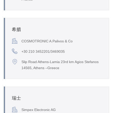
希腊
COSMOTRONIC A.Palivos & Co
+30 210 3452201/3469035
Slip Road Athens-Lamia 23rd km Agios Stefanos
14565, Athens –Greece
瑞士
Simpex Electronic AG