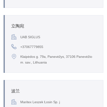
立陶宛
UAB SIGLUS
+37067779855
Klaipėdos g. 79a, Panevėžys, 37106 Panevėžio
m. sav., Lithuania
波兰
Maritex Leszek Łosin Sp. j