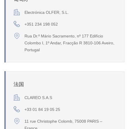
Electrónica OLFER, S.L.
+351 234 198 052
Rua Dr.º Mário Sacramento, nº 177 Edifício
Colombo I, 1º Andar, Fracção R 3810-106 Aveiro,
Portugal
法国
CLAREO S.A.S
+33 01 84 19 05 25
11 rue Christophe Colomb, 75008 PARIS –
France