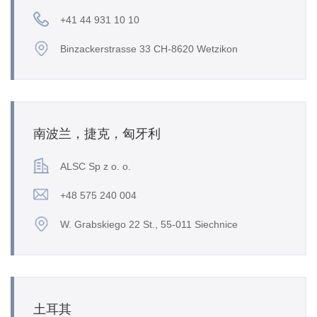
+41 44 931 10 10
Binzackerstrasse 33 CH-8620 Wetzikon
南波兰，捷克，匈牙利
ALSC Sp z o. o.
+48 575 240 004
W. Grabskiego 22 St., 55-011 Siechnice
土耳其