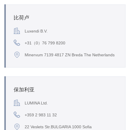
比荷卢
Luxendi B.V.
+31（0）76 799 8200
Minervum 7139 4817 ZN Breda The Netherlands
保加利亚
LUMINA Ltd.
+359 2 983 11 32
22 Veslets Str.BULGARIA 1000 Sofia