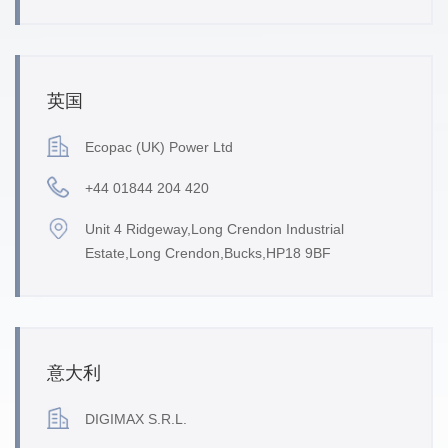
英国
Ecopac (UK) Power Ltd
+44 01844 204 420
Unit 4 Ridgeway,Long Crendon Industrial
Estate,Long Crendon,Bucks,HP18 9BF
意大利
DIGIMAX S.R.L.