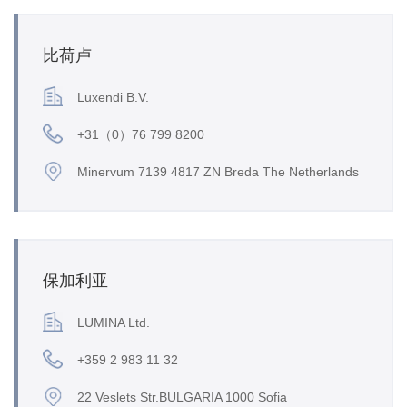
比荷卢
Luxendi B.V.
+31（0）76 799 8200
Minervum 7139 4817 ZN Breda The Netherlands
保加利亚
LUMINA Ltd.
+359 2 983 11 32
22 Veslets Str.BULGARIA 1000 Sofia