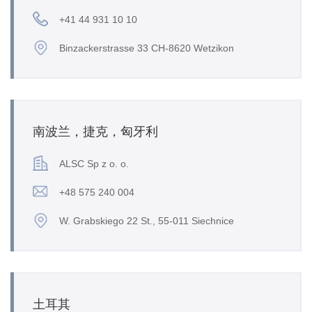
+41 44 931 10 10
Binzackerstrasse 33 CH-8620 Wetzikon
南波兰，捷克，匈牙利
ALSC Sp z o. o.
+48 575 240 004
W. Grabskiego 22 St., 55-011 Siechnice
土耳其