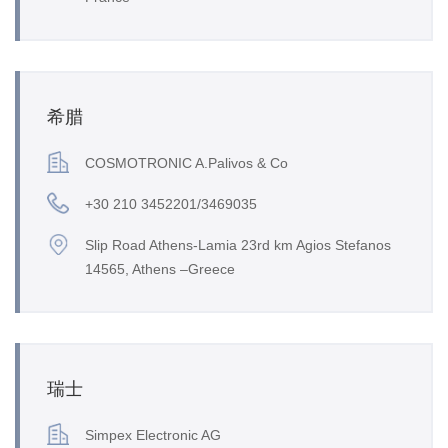
希腊
COSMOTRONIC A.Palivos & Co
+30 210 3452201/3469035
Slip Road Athens-Lamia 23rd km Agios Stefanos
14565, Athens –Greece
瑞士
Simpex Electronic AG