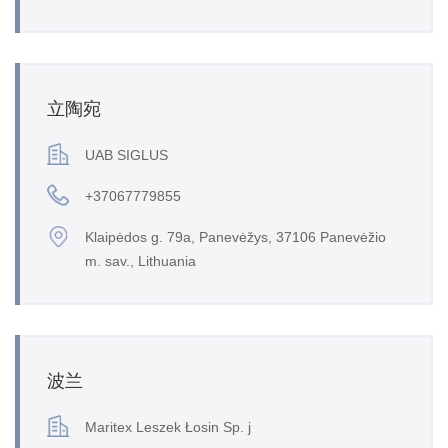
立陶宛
UAB SIGLUS
+37067779855
Klaipėdos g. 79a, Panevėžys, 37106 Panevėžio
m. sav., Lithuania
波兰
Maritex Leszek Łosin Sp. j