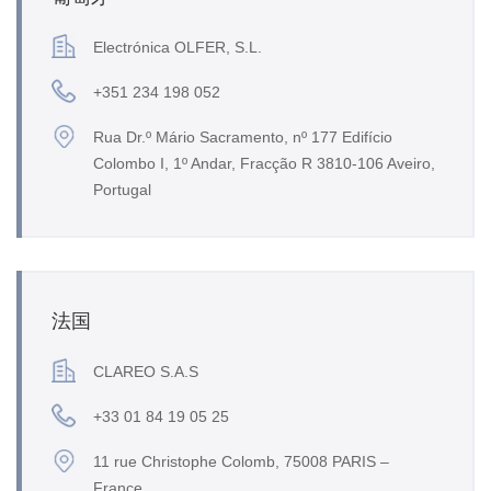
Electrónica OLFER, S.L.
+351 234 198 052
Rua Dr.º Mário Sacramento, nº 177 Edifício
Colombo I, 1º Andar, Fracção R 3810-106 Aveiro,
Portugal
法国
CLAREO S.A.S
+33 01 84 19 05 25
11 rue Christophe Colomb, 75008 PARIS –
France