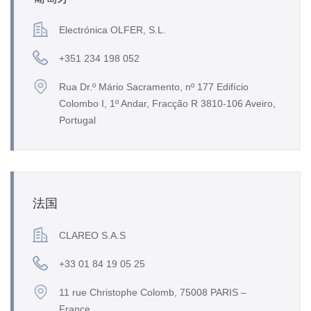
Electrónica OLFER, S.L.
+351 234 198 052
Rua Dr.º Mário Sacramento, nº 177 Edifício
Colombo I, 1º Andar, Fracção R 3810-106 Aveiro,
Portugal
法国
CLAREO S.A.S
+33 01 84 19 05 25
11 rue Christophe Colomb, 75008 PARIS –
France