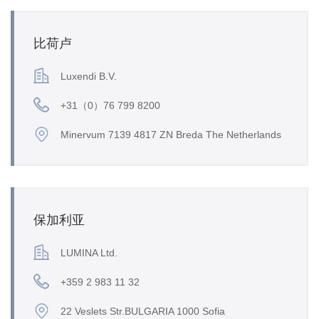
比荷卢
Luxendi B.V.
+31（0）76 799 8200
Minervum 7139 4817 ZN Breda The Netherlands
保加利亚
LUMINA Ltd.
+359 2 983 11 32
22 Veslets Str.BULGARIA 1000 Sofia