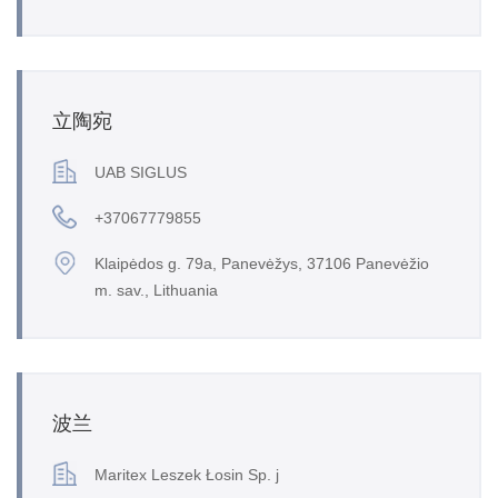
立陶宛
UAB SIGLUS
+37067779855
Klaipėdos g. 79a, Panevėžys, 37106 Panevėžio
m. sav., Lithuania
波兰
Maritex Leszek Łosin Sp. j