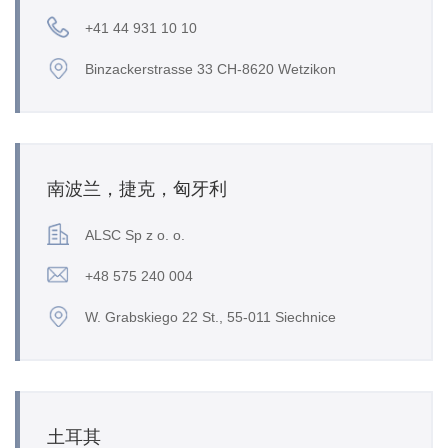
+41 44 931 10 10
Binzackerstrasse 33 CH-8620 Wetzikon
南波兰，捷克，匈牙利
ALSC Sp z o. o.
+48 575 240 004
W. Grabskiego 22 St., 55-011 Siechnice
土耳其