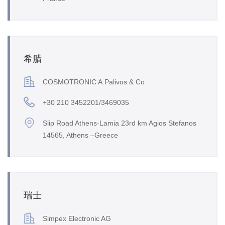
希腊
COSMOTRONIC A.Palivos & Co
+30 210 3452201/3469035
Slip Road Athens-Lamia 23rd km Agios Stefanos
14565, Athens –Greece
瑞士
Simpex Electronic AG