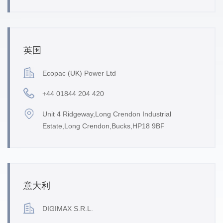
英国
Ecopac (UK) Power Ltd
+44 01844 204 420
Unit 4 Ridgeway,Long Crendon Industrial
Estate,Long Crendon,Bucks,HP18 9BF
意大利
DIGIMAX S.R.L.