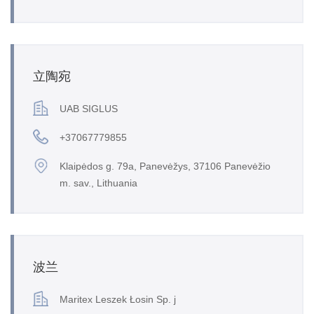
立陶宛
UAB SIGLUS
+37067779855
Klaipėdos g. 79a, Panevėžys, 37106 Panevėžio
m. sav., Lithuania
波兰
Maritex Leszek Łosin Sp. j