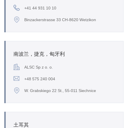
+41 44 931 10 10
Binzackerstrasse 33 CH-8620 Wetzikon
南波兰，捷克，匈牙利
ALSC Sp z o. o.
+48 575 240 004
W. Grabskiego 22 St., 55-011 Siechnice
土耳其