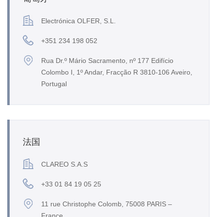
Electrónica OLFER, S.L.
+351 234 198 052
Rua Dr.º Mário Sacramento, nº 177 Edifício
Colombo I, 1º Andar, Fracção R 3810-106 Aveiro,
Portugal
法国
CLAREO S.A.S
+33 01 84 19 05 25
11 rue Christophe Colomb, 75008 PARIS –
France