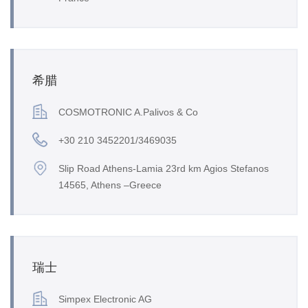
希腊
COSMOTRONIC A.Palivos & Co
+30 210 3452201/3469035
Slip Road Athens-Lamia 23rd km Agios Stefanos
14565, Athens –Greece
瑞士
Simpex Electronic AG