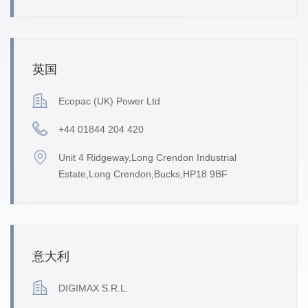
英国
Ecopac (UK) Power Ltd
+44 01844 204 420
Unit 4 Ridgeway,Long Crendon Industrial
Estate,Long Crendon,Bucks,HP18 9BF
意大利
DIGIMAX S.R.L.