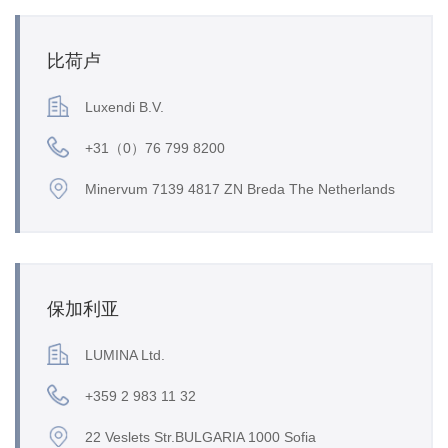
比荷卢
Luxendi B.V.
+31（0）76 799 8200
Minervum 7139 4817 ZN Breda The Netherlands
保加利亚
LUMINA Ltd.
+359 2 983 11 32
22 Veslets Str.BULGARIA 1000 Sofia