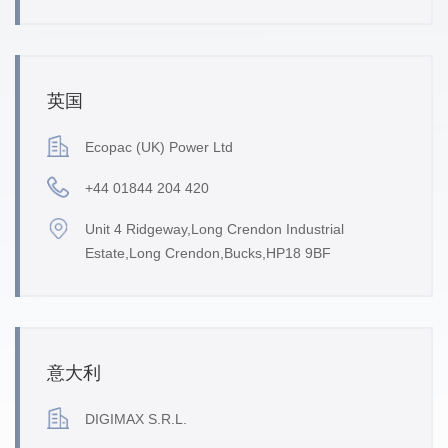
英国
Ecopac (UK) Power Ltd
+44 01844 204 420
Unit 4 Ridgeway,Long Crendon Industrial
Estate,Long Crendon,Bucks,HP18 9BF
意大利
DIGIMAX S.R.L.