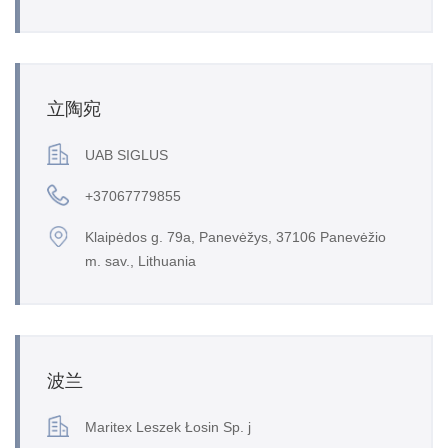
立陶宛
UAB SIGLUS
+37067779855
Klaipėdos g. 79a, Panevėžys, 37106 Panevėžio
m. sav., Lithuania
波兰
Maritex Leszek Łosin Sp. j