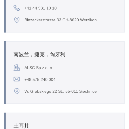
+41 44 931 10 10
Binzackerstrasse 33 CH-8620 Wetzikon
南波兰，捷克，匈牙利
ALSC Sp z o. o.
+48 575 240 004
W. Grabskiego 22 St., 55-011 Siechnice
土耳其