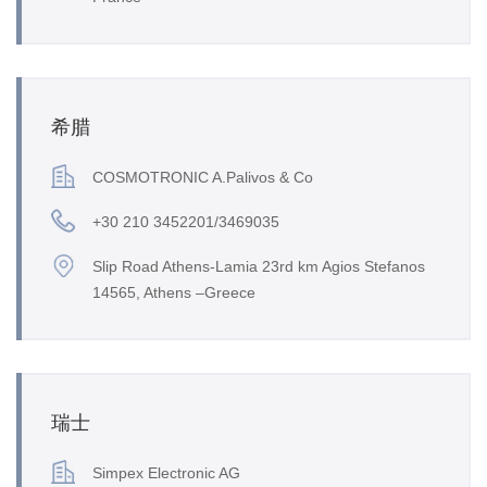
希腊
COSMOTRONIC A.Palivos & Co
+30 210 3452201/3469035
Slip Road Athens-Lamia 23rd km Agios Stefanos
14565, Athens –Greece
瑞士
Simpex Electronic AG