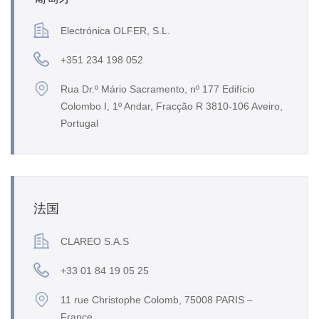
Electrónica OLFER, S.L.
+351 234 198 052
Rua Dr.º Mário Sacramento, nº 177 Edifício
Colombo I, 1º Andar, Fracção R 3810-106 Aveiro,
Portugal
法国
CLAREO S.A.S
+33 01 84 19 05 25
11 rue Christophe Colomb, 75008 PARIS –
France