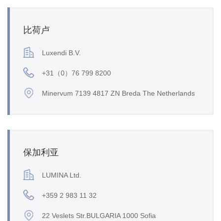
比荷卢
Luxendi B.V.
+31（0）76 799 8200
Minervum 7139 4817 ZN Breda The Netherlands
保加利亚
LUMINA Ltd.
+359 2 983 11 32
22 Veslets Str.BULGARIA 1000 Sofia