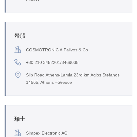
希腊
COSMOTRONIC A.Palivos & Co
+30 210 3452201/3469035
Slip Road Athens-Lamia 23rd km Agios Stefanos
14565, Athens –Greece
瑞士
Simpex Electronic AG