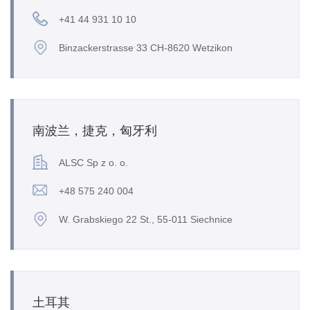
+41 44 931 10 10
Binzackerstrasse 33 CH-8620 Wetzikon
南波兰，捷克，匈牙利
ALSC Sp z o. o.
+48 575 240 004
W. Grabskiego 22 St., 55-011 Siechnice
土耳其