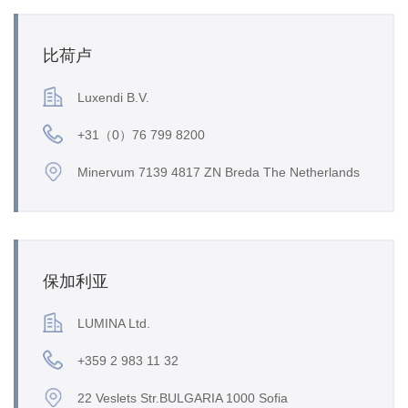
比荷卢
Luxendi B.V.
+31（0）76 799 8200
Minervum 7139 4817 ZN Breda The Netherlands
保加利亚
LUMINA Ltd.
+359 2 983 11 32
22 Veslets Str.BULGARIA 1000 Sofia