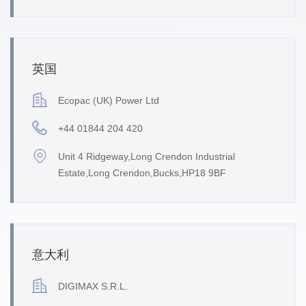
英国
Ecopac (UK) Power Ltd
+44 01844 204 420
Unit 4 Ridgeway,Long Crendon Industrial
Estate,Long Crendon,Bucks,HP18 9BF
意大利
DIGIMAX S.R.L.