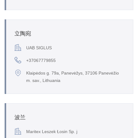
立陶宛
UAB SIGLUS
+37067779855
Klaipėdos g. 79a, Panevėžys, 37106 Panevėžio
m. sav., Lithuania
波兰
Maritex Leszek Łosin Sp. j