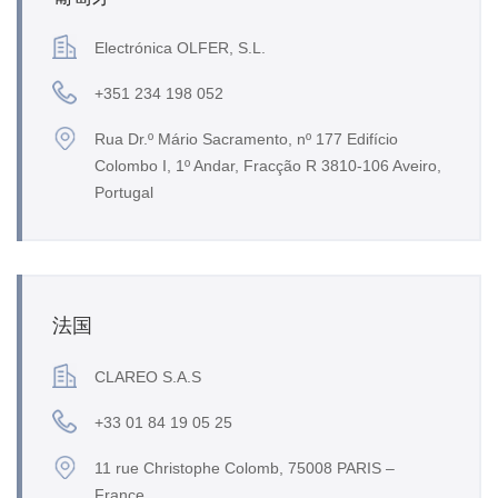
Electrónica OLFER, S.L.
+351 234 198 052
Rua Dr.º Mário Sacramento, nº 177 Edifício
Colombo I, 1º Andar, Fracção R 3810-106 Aveiro,
Portugal
法国
CLAREO S.A.S
+33 01 84 19 05 25
11 rue Christophe Colomb, 75008 PARIS –
France