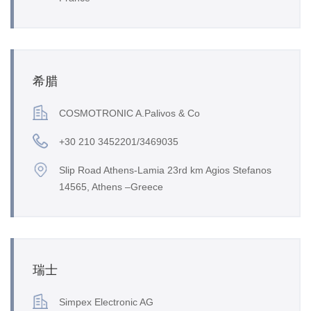
希腊
COSMOTRONIC A.Palivos & Co
+30 210 3452201/3469035
Slip Road Athens-Lamia 23rd km Agios Stefanos
14565, Athens –Greece
瑞士
Simpex Electronic AG