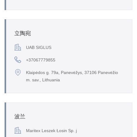
立陶宛
UAB SIGLUS
+37067779855
Klaipėdos g. 79a, Panevėžys, 37106 Panevėžio
m. sav., Lithuania
波兰
Maritex Leszek Łosin Sp. j