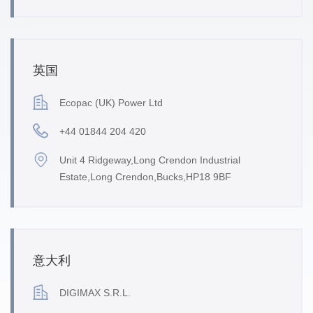
英国
Ecopac (UK) Power Ltd
+44 01844 204 420
Unit 4 Ridgeway,Long Crendon Industrial
Estate,Long Crendon,Bucks,HP18 9BF
意大利
DIGIMAX S.R.L.