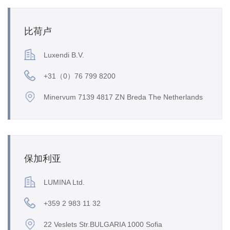
比荷卢
Luxendi B.V.
+31（0）76 799 8200
Minervum 7139 4817 ZN Breda The Netherlands
保加利亚
LUMINA Ltd.
+359 2 983 11 32
22 Veslets Str.BULGARIA 1000 Sofia