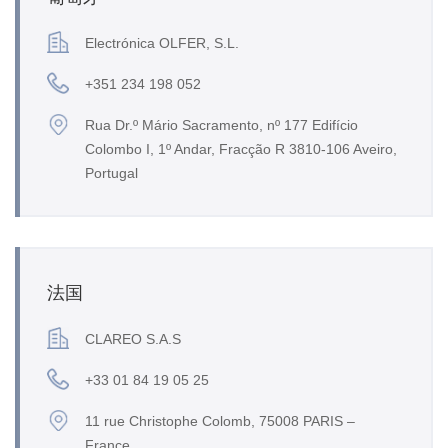
Electrónica OLFER, S.L.
+351 234 198 052
Rua Dr.º Mário Sacramento, nº 177 Edifício
Colombo I, 1º Andar, Fracção R 3810-106 Aveiro,
Portugal
法国
CLAREO S.A.S
+33 01 84 19 05 25
11 rue Christophe Colomb, 75008 PARIS –
France