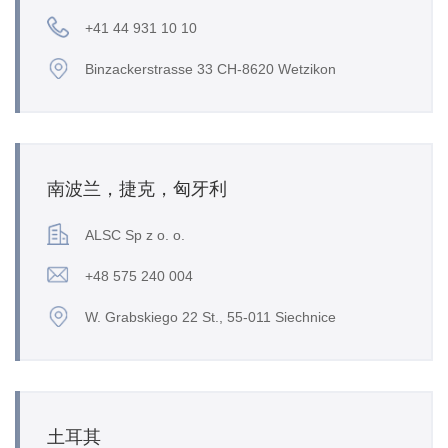
+41 44 931 10 10
Binzackerstrasse 33 CH-8620 Wetzikon
南波兰，捷克，匈牙利
ALSC Sp z o. o.
+48 575 240 004
W. Grabskiego 22 St., 55-011 Siechnice
土耳其