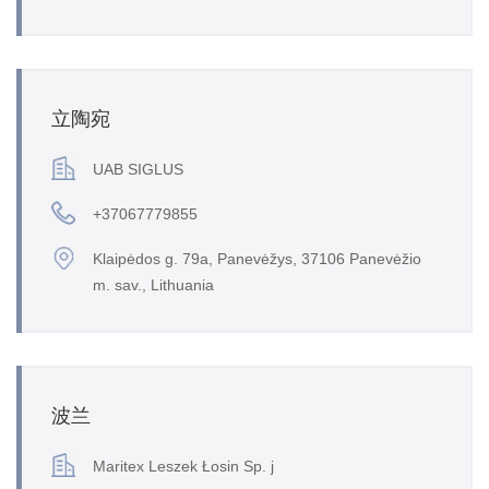
立陶宛
UAB SIGLUS
+37067779855
Klaipėdos g. 79a, Panevėžys, 37106 Panevėžio
m. sav., Lithuania
波兰
Maritex Leszek Łosin Sp. j