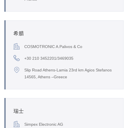
希腊
COSMOTRONIC A.Palivos & Co
+30 210 3452201/3469035
Slip Road Athens-Lamia 23rd km Agios Stefanos
14565, Athens –Greece
瑞士
Simpex Electronic AG