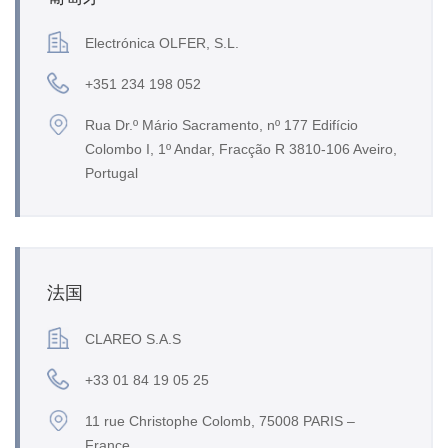
Electrónica OLFER, S.L.
+351 234 198 052
Rua Dr.º Mário Sacramento, nº 177 Edifício
Colombo I, 1º Andar, Fracção R 3810-106 Aveiro,
Portugal
法国
CLAREO S.A.S
+33 01 84 19 05 25
11 rue Christophe Colomb, 75008 PARIS –
France