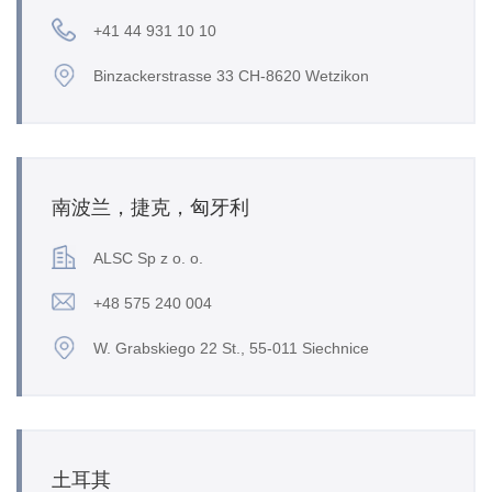
+41 44 931 10 10
Binzackerstrasse 33 CH-8620 Wetzikon
南波兰，捷克，匈牙利
ALSC Sp z o. o.
+48 575 240 004
W. Grabskiego 22 St., 55-011 Siechnice
土耳其