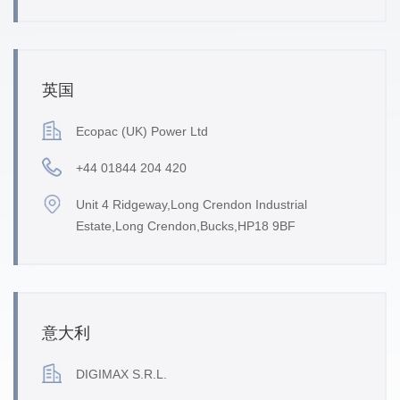
英国
Ecopac (UK) Power Ltd
+44 01844 204 420
Unit 4 Ridgeway,Long Crendon Industrial
Estate,Long Crendon,Bucks,HP18 9BF
意大利
DIGIMAX S.R.L.