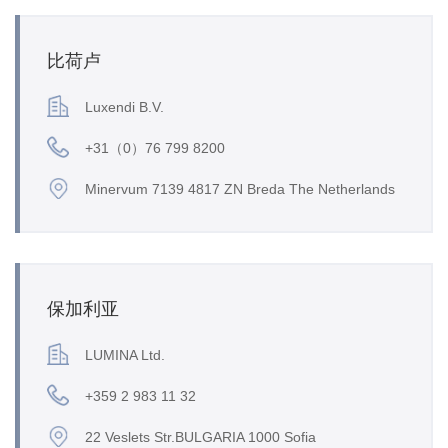
比荷卢
Luxendi B.V.
+31（0）76 799 8200
Minervum 7139 4817 ZN Breda The Netherlands
保加利亚
LUMINA Ltd.
+359 2 983 11 32
22 Veslets Str.BULGARIA 1000 Sofia