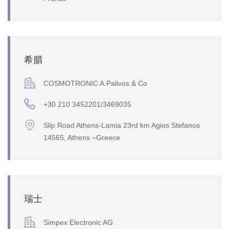
希腊
COSMOTRONIC A.Palivos & Co
+30 210 3452201/3469035
Slip Road Athens-Lamia 23rd km Agios Stefanos
14565, Athens –Greece
瑞士
Simpex Electronic AG