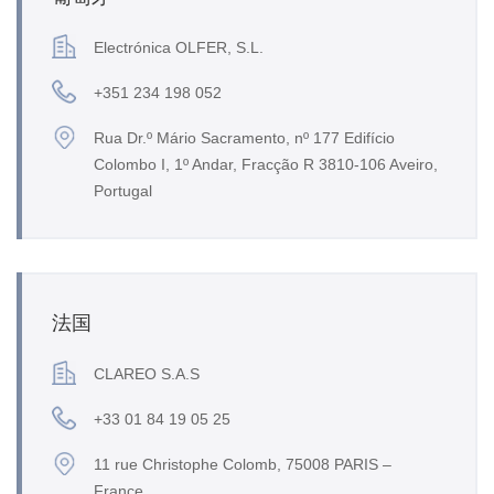
Electrónica OLFER, S.L.
+351 234 198 052
Rua Dr.º Mário Sacramento, nº 177 Edifício
Colombo I, 1º Andar, Fracção R 3810-106 Aveiro,
Portugal
法国
CLAREO S.A.S
+33 01 84 19 05 25
11 rue Christophe Colomb, 75008 PARIS –
France