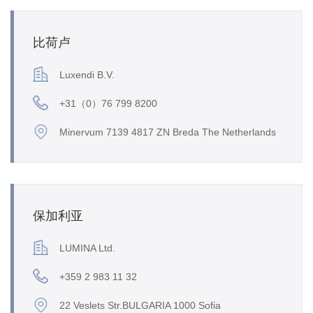
比荷卢
Luxendi B.V.
+31（0）76 799 8200
Minervum 7139 4817 ZN Breda The Netherlands
保加利亚
LUMINA Ltd.
+359 2 983 11 32
22 Veslets Str.BULGARIA 1000 Sofia