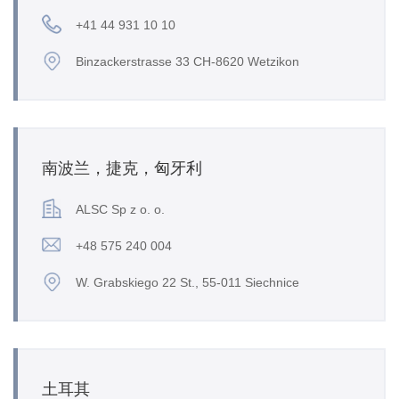
+41 44 931 10 10
Binzackerstrasse 33 CH-8620 Wetzikon
南波兰，捷克，匈牙利
ALSC Sp z o. o.
+48 575 240 004
W. Grabskiego 22 St., 55-011 Siechnice
土耳其