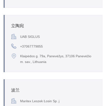
立陶宛
UAB SIGLUS
+37067779855
Klaipėdos g. 79a, Panevėžys, 37106 Panevėžio
m. sav., Lithuania
波兰
Maritex Leszek Łosin Sp. j