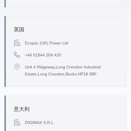
英国
Ecopac (UK) Power Ltd
+44 01844 204 420
Unit 4 Ridgeway,Long Crendon Industrial
Estate,Long Crendon,Bucks,HP18 9BF
意大利
DIGIMAX S.R.L.