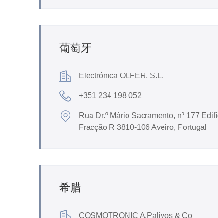
葡萄牙
Electrónica OLFER, S.L.
+351 234 198 052
Rua Dr.º Mário Sacramento, nº 177 Edifí
Fracção R 3810-106 Aveiro, Portugal
希腊
COSMOTRONIC A.Palivos & Co