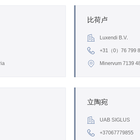
比荷卢
Luxendi B.V.
+31（0）76 799 
ria
Minervum 7139 48
立陶宛
UAB SIGLUS
+37067779855