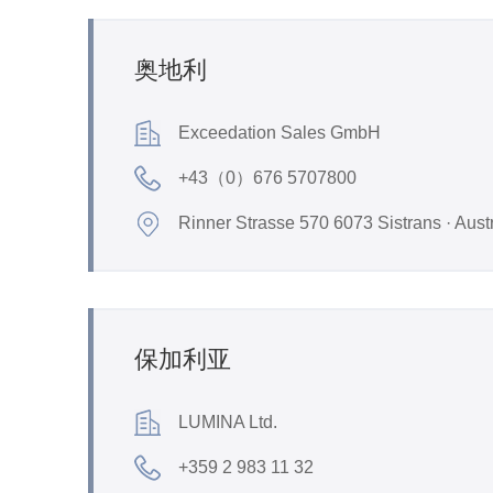
奥地利
Exceedation Sales GmbH
+43（0）676 5707800
Rinner Strasse 570 6073 Sistrans · Aust
保加利亚
LUMINA Ltd.
+359 2 983 11 32