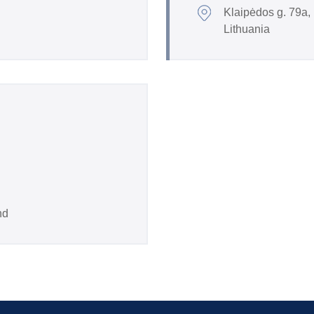
Klaipėdos g. 79a,
Lithuania
nd