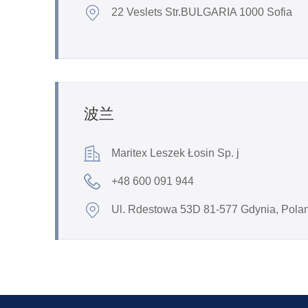
22 Veslets Str.BULGARIA 1000 Sofia
波兰
Maritex Leszek Łosin Sp. j
+48 600 091 944
Ul. Rdestowa 53D 81-577 Gdynia, Pola