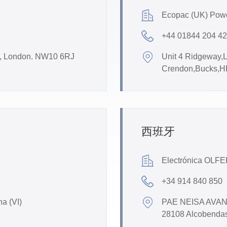
Ecopac (UK) Powe
+44 01844 204 4
d, London. NW10 6RJ
Unit 4 Ridgeway,L
Crendon,Bucks,H
西班牙
Electrónica OLFER
+34 914 840 850
na (VI)
PAE NEISA AVANCE
28108 Alcobendas