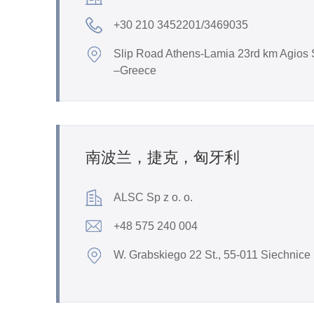
+30 210 3452201/3469035
Slip Road Athens-Lamia 23rd km Agios 
–Greece
南波兰，捷克，匈牙利
ALSC Sp z o. o.
+48 575 240 004
W. Grabskiego 22 St., 55-011 Siechnice