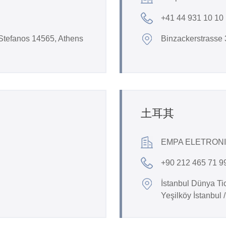
+41 44 931 10 10
Stefanos 14565, Athens
Binzackerstrasse
土耳其
EMPA ELETRON
+90 212 465 71 9
İstanbul Dünya Ti
Yeşilköy İstanbul