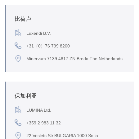
比荷卢
Luxendi B.V.
+31（0）76 799 8200
Minervum 7139 4817 ZN Breda The Netherlands
保加利亚
LUMINA Ltd.
+359 2 983 11 32
22 Veslets Str.BULGARIA 1000 Sofia