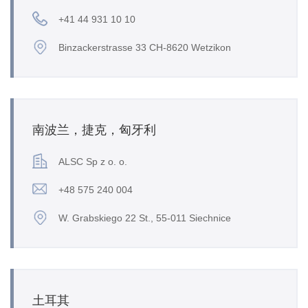
+41 44 931 10 10
Binzackerstrasse 33 CH-8620 Wetzikon
南波兰，捷克，匈牙利
ALSC Sp z o. o.
+48 575 240 004
W. Grabskiego 22 St., 55-011 Siechnice
土耳其