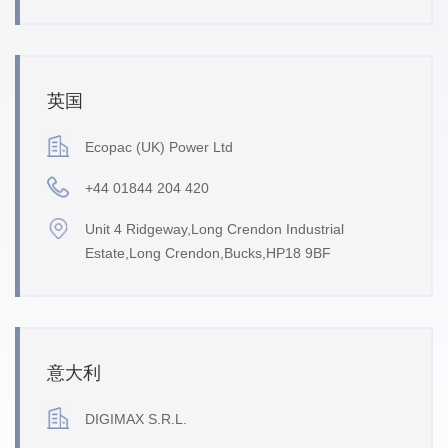
英国
Ecopac (UK) Power Ltd
+44 01844 204 420
Unit 4 Ridgeway,Long Crendon Industrial
Estate,Long Crendon,Bucks,HP18 9BF
意大利
DIGIMAX S.R.L.