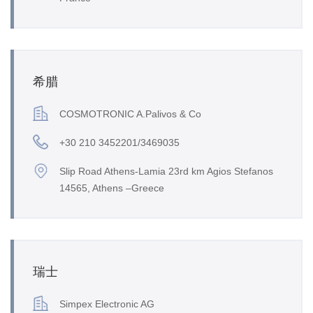
希腊
COSMOTRONIC A.Palivos & Co
+30 210 3452201/3469035
Slip Road Athens-Lamia 23rd km Agios Stefanos
14565, Athens –Greece
瑞士
Simpex Electronic AG