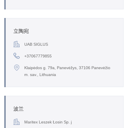
立陶宛
UAB SIGLUS
+37067779855
Klaipėdos g. 79a, Panevėžys, 37106 Panevėžio
m. sav., Lithuania
波兰
Maritex Leszek Łosin Sp. j