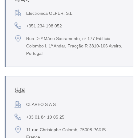
Electrónica OLFER, S.L.
+351 234 198 052
Rua Dr.º Mário Sacramento, nº 177 Edifício
Colombo I, 1º Andar, Fracção R 3810-106 Aveiro,
Portugal
法国
CLAREO S.A.S
+33 01 84 19 05 25
11 rue Christophe Colomb, 75008 PARIS –
France