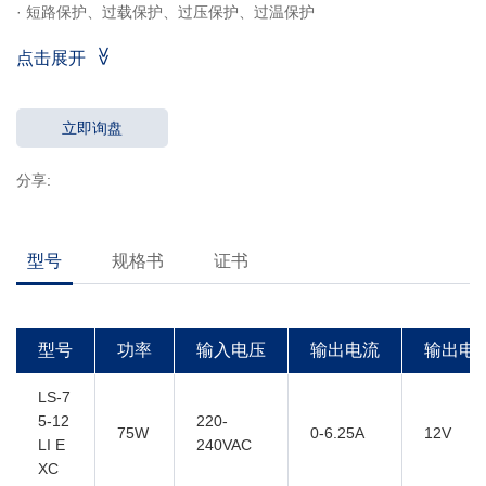
· 短路保护、过载保护、过压保护、过温保护
·
功率因数：≥0.95
点击展开
·
效率：≥90％
· 5年质保
立即询盘
分享:
型号
规格书
证书
型号
功率
输入电压
输出电流
输出电
LS-7
5-12
220-
75W
0-6.25A
12V
LI E
240VAC
XC