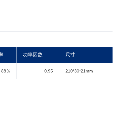
率
功率因数
尺寸
88％
0.95
210*30*21mm