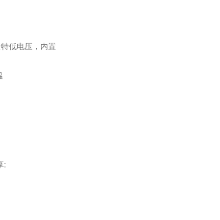
，安全特低电压，内置
温
: