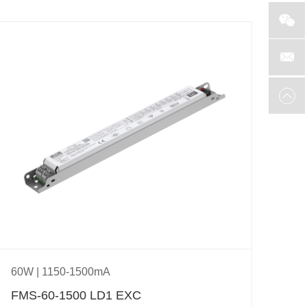
60W | 1150-1500mA
80W
FMS-60-1500 LD1 EXC
FM