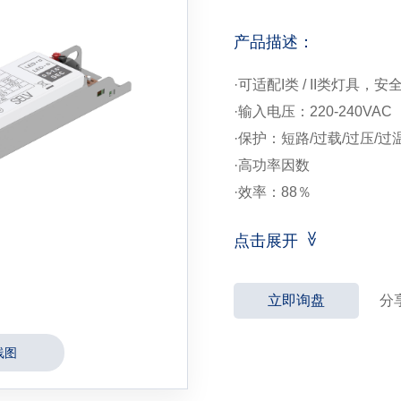
产品描述：
·可适配I类 / II类灯具
·输入电压：220-240VAC
·保护：短路/过载/过压/过
·高功率因数
·效率：88％
·5年质保
点击展开
立即询盘
分享
线图