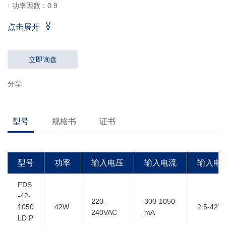
· 功率因数：0.9
· 效率：89％
点击展开
· 通过拨码调节输出电流
· 5年质保
立即询盘
分享:
型号
规格书
证书
型号
功率
输入电压
输入电流
输入电
FDS
-42-
220-
300-1050
1050
42W
2.5-42V
240VAC
mA
LD P