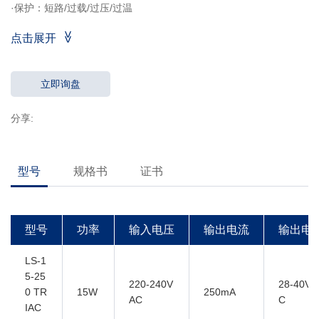
·保护：短路/过载/过压/过温
·效率> 82％
点击展开
·高功率因数
·兼容前后切调光系统
·5年质保
立即询盘
·Ta，Tc：50°C/ 85°C
分享:
型号
规格书
证书
型号
功率
输入电压
输出电流
输出电
LS-1
5-25
220-240V
28-40VD
0 TR
15W
250mA
AC
C
IAC